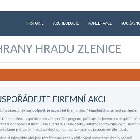
HISTORIE
ARCHEOLOGIE
KONZERVACE
SOUČASN
RANY HRADU ZLENICE
USPOŘÁDEJTE FIREMNÍ AKCI
lší možností, jak nás podpořit, je uspořádat firemní akci / teambuilding za naší asistence:
bízíme možnost uspořádat pro vás speciální program, počínaje „bojovkou pro dospělé“, přes
espání v dobových stanech. Jako alternativa takovéhoto „kulturně sportovního vyžití“ může ně
pořádáme pro váš tým nějakou vhodnou formou, zakončenou programem dle libosti.
žnosti takovýchto akcí jsou téměř neomezené a rádi s vámi probereme detaily osobně.