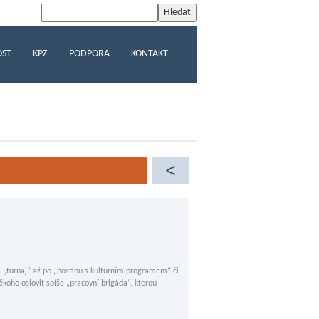
OST
KPZ
PODPORA
KONTAKT
 „turnaj“ až po „hostinu s kulturním programem“ či
koho oslovit spíše „pracovní brigáda“, kterou