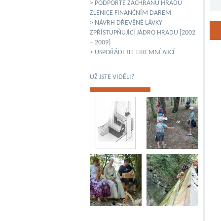
> PODPOŘTE ZÁCHRANU HRADU
ZLENICE FINANČNÍM DAREM
> NÁVRH DŘEVĚNÉ LÁVKY
ZPŘÍSTUPŇUJÍCÍ JÁDRO HRADU [2002
– 2009]
> USPOŘÁDEJTE FIREMNÍ AKCÍ
UŽ JSTE VIDĚLI?