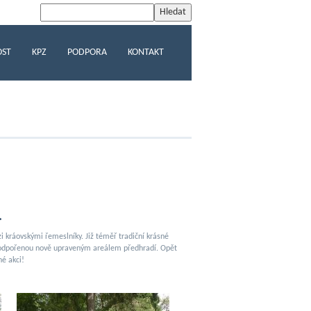
OST
KPZ
PODPORA
KONTAKT
.
i kráovskými řemeslníky. Již téměř tradiční krásné
 podpořenou nově upraveným areálem předhradí.
Opět
né akci!