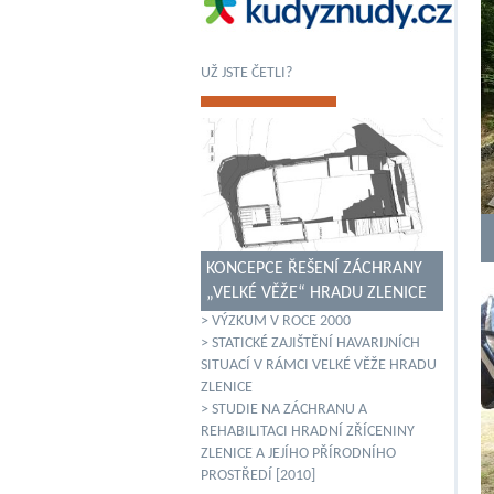
UŽ JSTE ČETLI?
KONCEPCE ŘEŠENÍ ZÁCHRANY
„VELKÉ VĚŽE“ HRADU ZLENICE
> VÝZKUM V ROCE 2000
> STATICKÉ ZAJIŠTĚNÍ HAVARIJNÍCH
SITUACÍ V RÁMCI VELKÉ VĚŽE HRADU
ZLENICE
> STUDIE NA ZÁCHRANU A
REHABILITACI HRADNÍ ZŘÍCENINY
ZLENICE A JEJÍHO PŘÍRODNÍHO
PROSTŘEDÍ [2010]