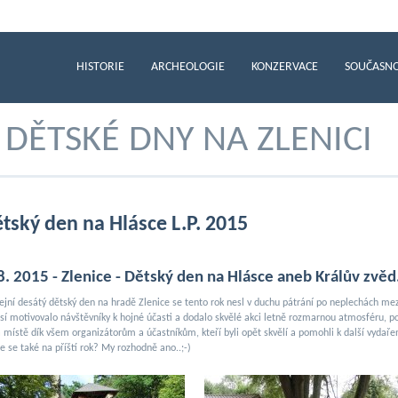
HISTORIE
ARCHEOLOGIE
KONZERVACE
SOUČASN
DĚTSKÉ DNY NA ZLENICI
tský den na Hlásce L.P. 2015
 8. 2015 - Zlenice - Dětský den na Hlásce aneb Králův zvěd
lejní desátý dětský den na hradě Zlenice se tento rok nesl v duchu pátrání po neplechách mez
sí motivovalo návštěvníky k hojné účasti a dodalo skvělé akci letně rozmarnou atmosféru,
a místě dík všem organizátorům a účastníkům, kteří byli opět skvělí a pomohli k další vydaře
te se také na příští rok? My rozhodně ano..;-)