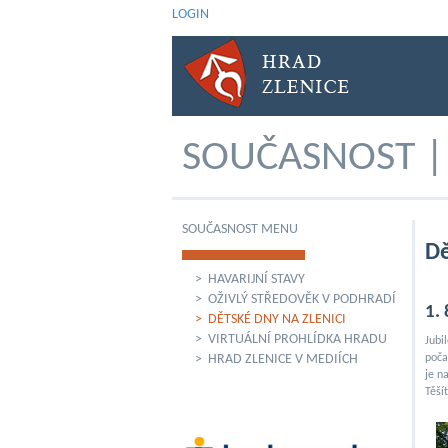
LOGIN
SOUČASNOST | 
SOUČASNOST MENU
Dě
> HAVARIJNÍ STAVY
> OŽIVLÝ STŘEDOVĚK V PODHRADÍ
1.
> DĚTSKÉ DNY NA ZLENICI
> VIRTUÁLNÍ PROHLÍDKA HRADU
Jubi
> HRAD ZLENICE V MEDIÍCH
poča
je n
Těší