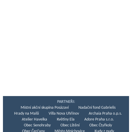
PARTNEŘI:
Místní akční skupina Posázaví
Nadační fond Gabrielis
Hrady na Malši
Villa Nova Uhřínov
Archaia Praha o.p.s.
Atelier Havelka
Květiny Ela
Adore Praha s.r.o.
Obec Senohraby
Obec Lštění
Obec Čtyřkoly
Obec Čerčany
Město Mnichovice
Kudy z nudy