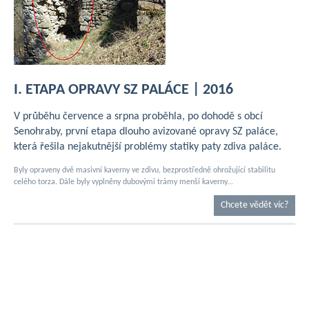
I. ETAPA OPRAVY SZ PALÁCE | 2016
V průběhu července a srpna proběhla, po dohodě s obcí
Senohraby, první etapa dlouho avizované opravy SZ paláce,
která řešila nejakutnější problémy statiky paty zdiva paláce.
Byly opraveny dvě masivní kaverny ve zdivu, bezprostředně ohrožující stabilitu
celého torza. Dále byly vyplněny dubovými trámy menší kaverny...
Chcete vědět víc?