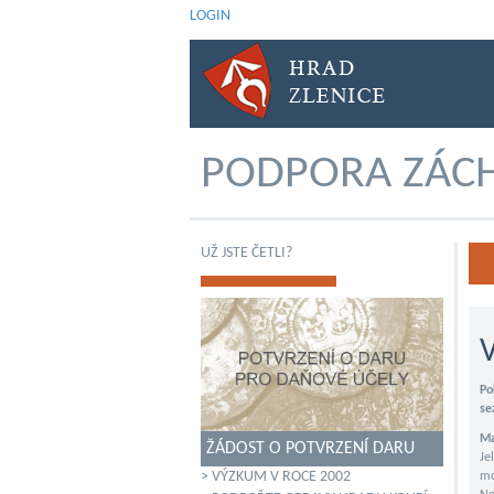
LOGIN
PODPORA ZÁCH
UŽ JSTE ČETLI?
Po
se
Ma
ŽÁDOST O POTVRZENÍ DARU
Je
> VÝZKUM V ROCE 2002
mo