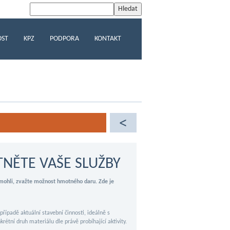
OST
KPZ
PODPORA
KONTAKT
NĚTE VAŠE SLUŽBY
omohli, zvažte možnost hmotného daru. Zde je
případě aktuální stavební činnosti, ideálně s
étní druh materiálu dle právě probíhající aktivity.