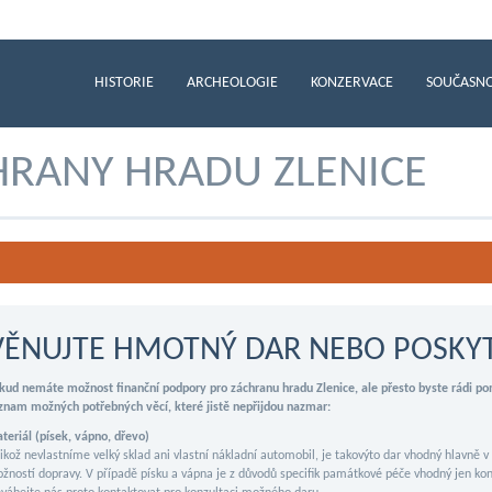
HISTORIE
ARCHEOLOGIE
KONZERVACE
SOUČASN
RANY HRADU ZLENICE
VĚNUJTE HMOTNÝ DAR NEBO POSKYT
kud nemáte možnost finanční podpory pro záchranu hradu Zlenice, ale přesto byste rádi p
znam možných potřebných věcí, které jistě nepřijdou nazmar:
teriál (písek, vápno, dřevo)
likož nevlastníme velký sklad ani vlastní nákladní automobil, je takovýto dar vhodný hlavně v 
žností dopravy. V případě písku a vápna je z důvodů specifik památkové péče vhodný jen konkr