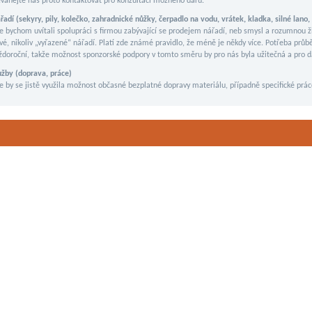
váhejte nás proto kontaktovat pro konzultaci možného daru.
řadí (sekyry, pily, kolečko, zahradnické nůžky, čerpadlo na vodu, vrátek, kladka, silné lano, 
e bychom uvítali spolupráci s firmou zabývající se prodejem nářadí, neb smysl a rozumnou 
vé, nikoliv „vyřazené“ nářadí. Platí zde známé pravidlo, že méně je někdy více. Potřeba prů
ždoroční, takže možnost sponzorské podpory v tomto směru by pro nás byla užitečná a pro dár
užby (doprava, práce)
e by se jistě využila možnost občasné bezplatné dopravy materiálu, případně specifické prác