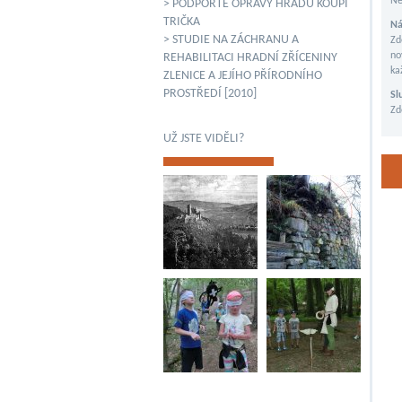
Ne
> PODPOŘTE OPRAVY HRADU KOUPÍ
TRIČKA
Ná
> STUDIE NA ZÁCHRANU A
Zd
no
REHABILITACI HRADNÍ ZŘÍCENINY
ka
ZLENICE A JEJÍHO PŘÍRODNÍHO
PROSTŘEDÍ [2010]
Sl
Zd
UŽ JSTE VIDĚLI?