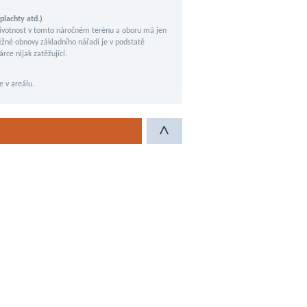
plachty atd.)
životnost v tomto náročném terénu a oboru má jen
běžné obnovy základního nářadí je v podstatě
ce nijak zatěžující.
e v areálu.