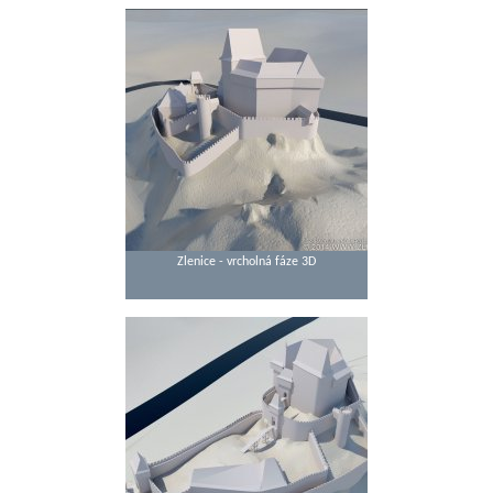
Zlenice - vrcholná fáze 3D