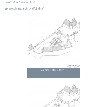
prostředí virtuální reality."
Zpracoval: Ing. arch. Ondřej Vinař
Zlenice - starší fáze I.