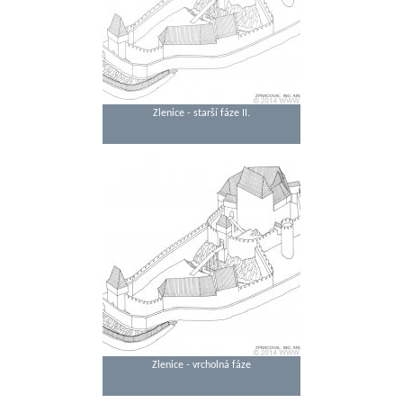
Zlenice - starší fáze II.
Zlenice - vrcholná fáze