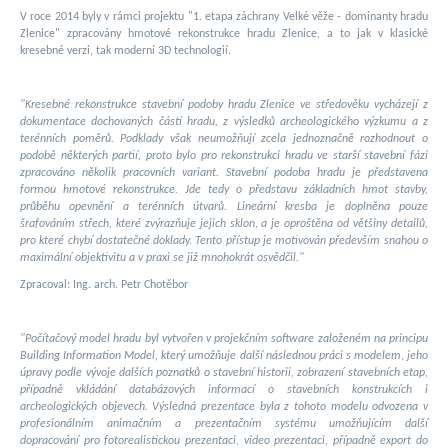
V roce 2014 byly v rámci projektu "1. etapa záchrany Velké věže - dominanty hradu
Zlenice" zpracovány hmotové rekonstrukce hradu Zlenice, a to jak v klasické
kresebné verzi, tak moderní 3D technologií.
"Kresebné rekonstrukce stavební podoby hradu Zlenice ve středověku vycházejí z
dokumentace dochovaných částí hradu, z výsledků archeologického výzkumu a z
terénních poměrů. Podklady však neumožňují zcela jednoznačně rozhodnout o
podobě některých partií, proto bylo pro rekonstrukci hradu ve starší stavební fázi
zpracováno několik pracovních variant. Stavební podoba hradu je představena
formou hmotové rekonstrukce. Jde tedy o představu základních hmot stavby,
průběhu opevnění a terénních útvarů. Lineární kresba je doplněna pouze
šrafováním střech, které zvýrazňuje jejich sklon, a je oproštěna od většiny detailů,
pro které chybí dostatečné doklady. Tento přístup je motivován především snahou o
maximální objektivitu a v praxi se již mnohokrát osvědčil."
Zpracoval: Ing. arch. Petr Chotěbor
"Počítačový model hradu byl vytvořen v projekčním software založeném na principu
Building Information Model, který umožňuje další následnou práci s modelem, jeho
úpravy podle vývoje dalších poznatků o stavební historii, zobrazení stavebních etap,
případně vkládání databázových informací o stavebních konstrukcích i
archeologických objevech. Výsledná prezentace byla z tohoto modelu odvozena v
profesionálním animačním a prezentačním systému umožňujícím další
dopracování pro fotorealistickou prezentaci, video prezentaci, případně export do