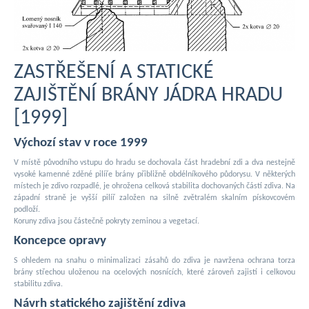
ZASTŘEŠENÍ A STATICKÉ
ZAJIŠTĚNÍ BRÁNY JÁDRA HRADU
[1999]
Výchozí stav v roce 1999
V místě původního vstupu do hradu se dochovala část hradební zdi a dva nestejně
vysoké kamenné zděné pilíře brány přibližně obdélníkového půdorysu. V některých
místech je zdivo rozpadlé, je ohrožena celková stabilita dochovaných částí zdiva. Na
západní straně je vyšší pilíř založen na silně zvětralém skalním pískovcovém
podloží.
Koruny zdiva jsou částečně pokryty zeminou a vegetací.
Koncepce opravy
S ohledem na snahu o minimalizaci zásahů do zdiva je navržena ochrana torza
brány střechou uloženou na ocelových nosnících, které zároveň zajistí i celkovou
stabilitu zdiva.
Návrh statického zajištění zdiva