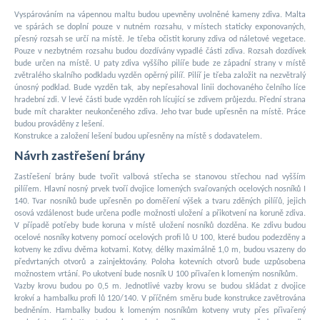
Vyspárováním na vápennou maltu budou upevněny uvolněné kameny zdiva. Malta
ve spárách se doplní pouze v nutném rozsahu, v místech staticky exponovaných,
přesný rozsah se určí na místě. Je třeba očistit koruny zdiva od náletové vegetace.
Pouze v nezbytném rozsahu budou dozdívány vypadlé části zdiva. Rozsah dozdívek
bude určen na místě. U paty zdiva vyššího pilíře bude ze západní strany v místě
zvětralého skalního podkladu vyzděn opěrný pilíř. Pilíř je třeba založit na nezvětralý
únosný podklad. Bude vyzděn tak, aby nepřesahoval linii dochovaného čelního líce
hradební zdi. V levé části bude vyzděn roh lícující se zdivem průjezdu. Přední strana
bude mít charakter neukončeného zdiva. Jeho tvar bude upřesněn na místě. Práce
budou prováděny z lešení.
Konstrukce a založení lešení budou upřesněny na místě s dodavatelem.
Návrh zastřešení brány
Zastřešení brány bude tvořit valbová střecha se stanovou střechou nad vyšším
pilířem. Hlavní nosný prvek tvoří dvojice lomených svařovaných ocelových nosníků I
140. Tvar nosníků bude upřesněn po doměření výšek a tvaru zděných pilířů, jejich
osová vzdálenost bude určena podle možnosti uložení a přikotvení na koruně zdiva.
V případě potřeby bude koruna v místě uložení nosníků dozděna. Ke zdivu budou
ocelové nosníky kotveny pomocí ocelových profi lů U 100, které budou podezděny a
kotveny ke zdivu dvěma kotvami. Kotvy, délky maximálně 1,0 m, budou vsazeny do
předvrtaných otvorů a zainjektovány. Poloha kotevních otvorů bude uzpůsobena
možnostem vrtání. Po ukotvení bude nosník U 100 přivařen k lomeným nosníkům.
Vazby krovu budou po 0,5 m. Jednotlivé vazby krovu se budou skládat z dvojice
krokví a hambalku profi lů 120/140. V příčném směru bude konstrukce zavětrována
bedněním. Hambalky budou k lomeným nosníkům kotveny vruty přes přivařený