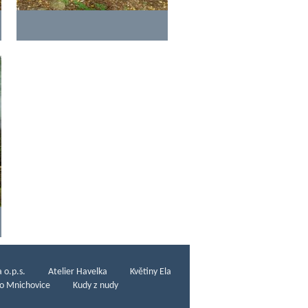
 o.p.s.
Atelier Havelka
Květiny Ela
o Mnichovice
Kudy z nudy