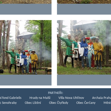
PARTNEŘI:
í fond Gabrielis
Hrady na Malši
Villa Nova Uhřínov
Archaia Praha
c Senohraby
Obec Lštění
Obec Čtyřkoly
Obec Čerčany
Měst