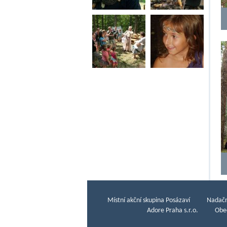
Místní akční skupina Posázaví
Nadačn
Adore Praha s.r.o.
Obe