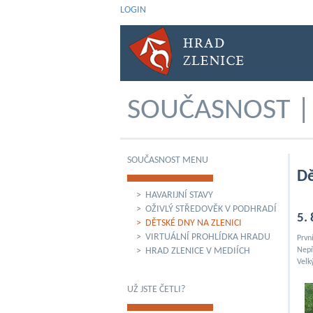
LOGIN
SOUČASNOST | 
SOUČASNOST MENU
Dě
> HAVARIJNÍ STAVY
> OŽIVLÝ STŘEDOVĚK V PODHRADÍ
5.
> DĚTSKÉ DNY NA ZLENICI
> VIRTUÁLNÍ PROHLÍDKA HRADU
Prvn
> HRAD ZLENICE V MEDIÍCH
Nepř
Velk
UŽ JSTE ČETLI?