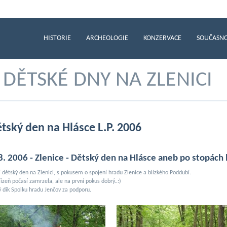
HISTORIE
ARCHEOLOGIE
KONZERVACE
SOUČASN
DĚTSKÉ DNY NA ZLENICI
tský den na Hlásce L.P. 2006
 8. 2006 - Zlenice - Dětský den na Hlásce aneb po stopách 
í dětský den na Zlenici, s pokusem o spojení hradu Zlenice a blízkého Poddubí.
ízeň počasí zamrzela, ale na první pokus dobrý..:)
ý dík Spolku hradu Jenčov za podporu.