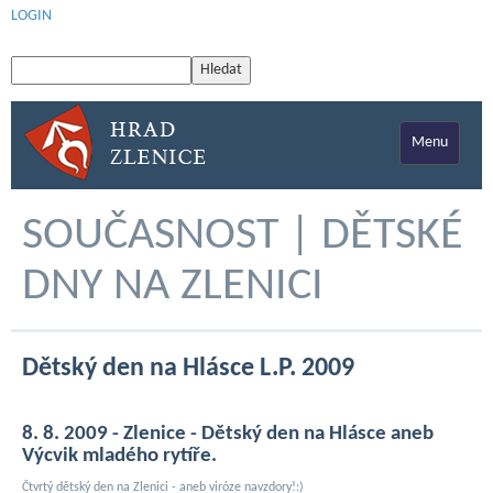
LOGIN
Menu
SOUČASNOST | DĚTSKÉ
DNY NA ZLENICI
Dětský den na Hlásce L.P. 2009
8. 8. 2009 - Zlenice - Dětský den na Hlásce aneb
Výcvik mladého rytíře.
Čtvrtý dětský den na Zlenici - aneb viróze navzdory!:)