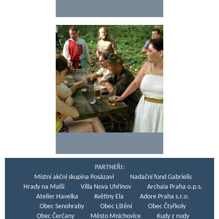
PARTNEŘI:
Místní akční skupina Posázaví
Nadační fond Gabrielis
Hrady na Malši
Villa Nova Uhřínov
Archaia Praha o.p.s.
Atelier Havelka
Květiny Ela
Adore Praha s.r.o.
Obec Senohraby
Obec Lštění
Obec Čtyřkoly
Obec Čerčany
Město Mnichovice
Kudy z nudy