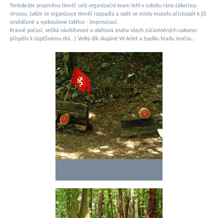
Tentokráte prozměnu téměř celý organizační team lehl v sobotu ráno zákeřnou
virozou, takže se organizace téměř rozpadla a opět se místy muselo přistoupit k již
osvědčené a vyzkoušené taktice - improvizaci.
Krásné počasí, veliká návštěvnost a obětavá snaha všech zúčastněných nakonec
přispěla k úspěšnému dni..:) Velký dík skupině W-Arlet a Spolku hradu Jenčov...