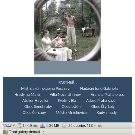
PARTNEŘI:
Místní akční skupina Posázaví
Nadační fond Gabrielis
Hrady na Malši
Villa Nova Uhřínov
Archaia Praha o.p.s.
Atelier Havelka
Květiny Ela
Adore Praha s.r.o.
Obec Senohraby
Obec Lštění
Obec Čtyřkoly
Obec Čerčany
Město Mnichovice
Kudy z nudy
144.9 ms
4.04 MB
26 queries / 13.4 ms
Front:galery:default
×