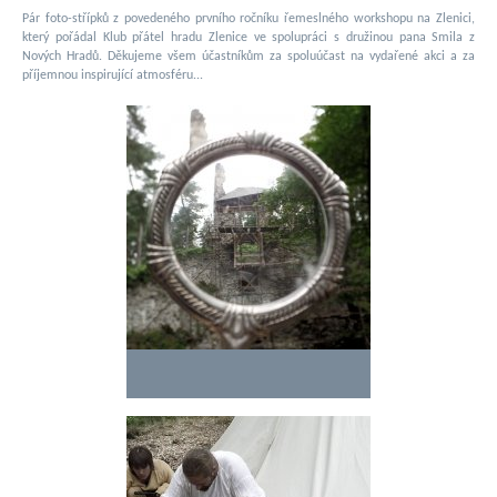
Pár foto-střípků z povedeného prvního ročníku řemeslného workshopu na Zlenici,
který pořádal Klub přátel hradu Zlenice ve spolupráci s družinou pana Smila z
Nových Hradů. Děkujeme všem účastníkům za spoluúčast na vydařené akci a za
příjemnou inspirující atmosféru...